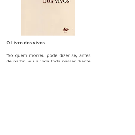
O Livro dos vivos
“Só quem morreu pode dizer se, antes
de partir, viu a vida toda passar diante
dos olhos. Não sei de onde veio essa
ideia, mas posso afirmar que de tão
repetida, embora nunca realmente
atestada, virou um lugar comum em
livros, filmes, reportagens de jornal e
conversas de bar. Como um escritor
pode tornar esse lugar comum a todos
algo interessante, estranho ou mesmo
incômodo para quem lê? Penso que
Binho Barreto responde essa pergunta
de várias formas em “O livro dos vivos”.
Com uma prosa que quase ultrapassa